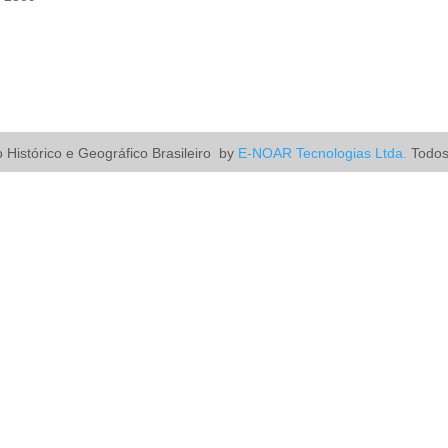
o Histórico e Geográfico Brasileiro
by
E-NOAR Tecnologias Ltda.
Todos 