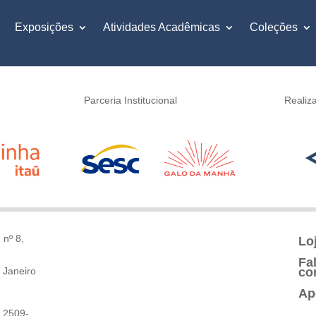
Exposições
Atividades Acadêmicas
Coleções
Parceria Institucional
Realiz
 nº 8,
Lo
Fa
 Janeiro
co
Ap
 2509-