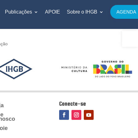
Publicações
APOIE
Sobre o IHGB
AGENDA
Abrir 
ação
Conecte-se
ja
le
nosco
oie