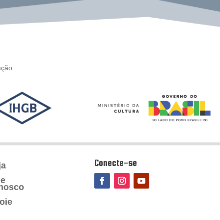
ação
Conecte-se
ja
le
nosco
oie