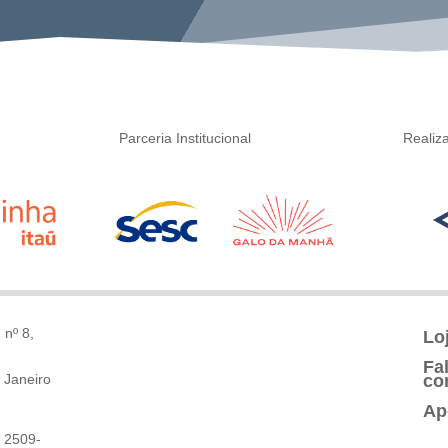
Parceria Institucional
Realiz
 nº 8,
Lo
Fa
 Janeiro
co
Ap
 2509-