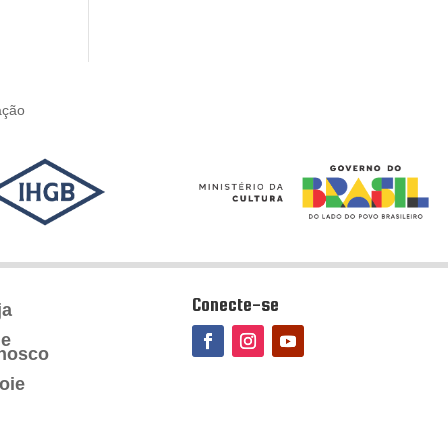
ação
Conecte-se
ja
le
nosco
oie