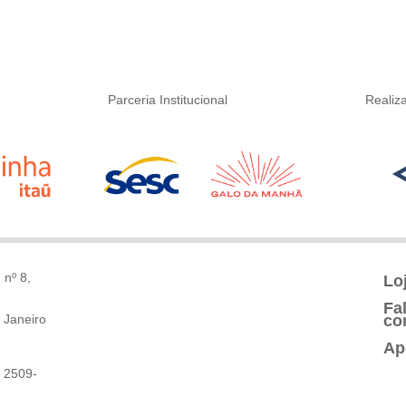
Parceria Institucional
Realiz
 nº 8,
Lo
Fa
 Janeiro
co
Ap
 2509-