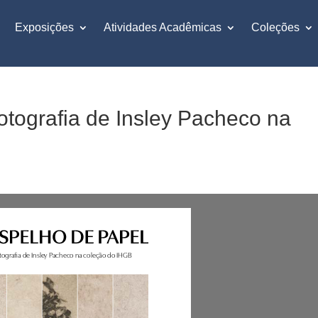
Exposições
Atividades Acadêmicas
Coleções
otografia de Insley Pacheco na