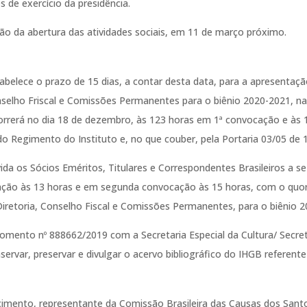
de exercício da presidência.
ião da abertura das atividades sociais, em 11 de março próximo.
tabelece o prazo de 15 dias, a contar desta data, para a apresentaç
elho Friscal e Comissões Permanentes para o biênio 2020-2021, na 
correrá no dia 18 de dezembro, às 123 horas em 1ª convocação e às
2 do Regimento do Instituto e, no que couber, pela Portaria 03/05 d
ida os Sócios Eméritos, Titulares e Correspondentes Brasileiros a s
ção às 13 horas e em segunda convocação às 15 horas, com o quoru
Diretoria, Conselho Fiscal e Comissões Permanentes, para o biênio 
mento nº 888662/2019 com a Secretaria Especial da Cultura/ Secreta
servar, preservar e divulgar o acervo bibliográfico do IHGB referente
scimento, representante da Comissão Brasileira das Causas dos Santo