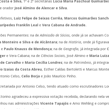
Costa e Silva
, 1ª e 2ª secretárias
Lúcia Maria Paschoal Guimarãe
e orador
José Almino de Alencar e Silva
.
efetivos,
Luiz Felipe de Seixas Corrêa
,
Marcos Guimarães Sanch
urípedes Franklin Leal
e
Vera Cabana de Andrade.
sões Permanentes: na de
Admissão de Sócios
, onde já se achavam Co
a Monteiro e Silva e de Alcântara
; na de
História
, onde já figura
r
e
Paulo Knauss de Mendonça
; na de
Geografia
, já integrada por
C
ger
e Vera Cabana; na de
Ciências Sociais
, José Almino e
Maria Luiz
 de Carvalho
e
Maria Cecília Londres
; na de
Patrimônio
, já integ
o Izaias da Costa Abreu
, Esther Caldas Bertoletti e Marcus Monte
ntonio Celso,
Celio Borja
e João Maurício Pinho.
ecretariada por Antonio Celso, tendo atuado como escrutinadores Lo
ctorino agradeceu a expressiva votação recebida, declarando nela 
enhou nas administrações
Vicente Tapajós
e Arno Wehling e compro