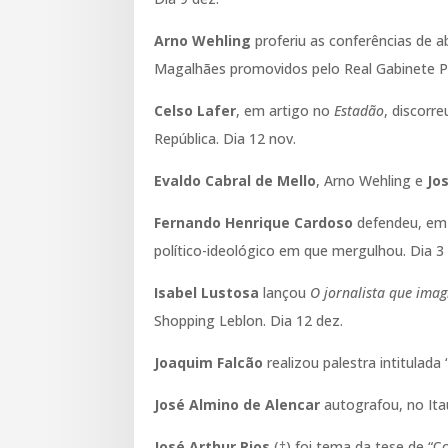
Arno Wehling
proferiu as conferências de 
Magalhães promovidos pelo Real Gabinete Po
Celso Lafer
, em artigo no
Estadão
, discorr
República. Dia 12 nov.
Evaldo Cabral de Mello
, Arno Wehling e
Jo
Fernando Henrique Cardoso
defendeu, em
político-ideológico em que mergulhou. Dia 3
Isabel Lustosa
lançou
O jornalista que imag
Shopping Leblon. Dia 12 dez.
Joaquim Falcão
realizou palestra intitulad
José Almino de Alencar
autografou, no Itaú
José Arthur Rios
(†) foi tema da tese de “Co