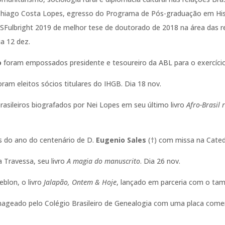
e Thiago Costa Lopes, egresso do Programa de Pós-graduação em His
Fulbright 2019 de melhor tese de doutorado de 2018 na área das rel
a 12 dez.
o
foram empossados presidente e tesoureiro da ABL para o exercício
ram eleitos sócios titulares do IHGB. Dia 18 nov.
rasileiros biografados por Nei Lopes em seu último livro
Afro-Brasil 
 do ano do centenário de D.
Eugenio Sales
(†) com missa na Catedr
a Travessa, seu livro
A magia do manuscrito
. Dia 26 nov.
blon, o livro
Jalapão, Ontem & Hoje
, lançado em parceria com o tam
ageado pelo Colégio Brasileiro de Genealogia com uma placa comem