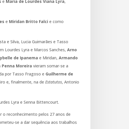
s
e
Maria de Lourdes Viana Lyra
,
es
e
Miridan Britto Falci
e como
sta e Silva, Lucia Guimarães e Tasso
vam Lourdes Lyra e Marcos Sanches,
Arno
ybelle de Ipanema
e Miridan,
Armando
a Penna Moreira
vieram somar-se a
rada por Tasso Fragoso e
Guilherme de
iro e, finalmente, na de
Estatutos
, Antonio
urdes Lyra e Senna Bittencourt.
ver o reconhecimento pelos 27 anos de
meteu-se a dar sequência aos trabalhos