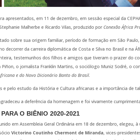
bra apresentados, em 11 de dezembro, em sessão especial da CEPH
de Stephanie Malherbe e Ricardo Vilas, produzido por
Conexão África Pr
tado sobre sua origem familiar, período de formação em São Paulo,
 decorrer da carreira diplomática de Costa e Silva no Brasil e na Áf
teira, testemunhos dos filhos e amigos que tiveram o prazer do conv
da Piñon, o jornalista Franklin Martins, o sociólogo Muniz Sodré, o c
Africana e do Novo Dicionário Banto do Brasil
.
s e pelo estudo da História e Cultura africanas e a importância de ta
gradeceu a deferência da homenagem e foi vivamente cumprimenta
PARA O BIÊNIO 2020-2021
unido em Assembleia Geral Ordinária em 18 de dezembro, elegeu, à 
 sócio
Victorino Coutinho Chermont de Miranda
, vices-president