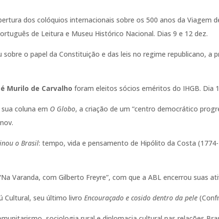
abertura dos colóquios internacionais sobre os 500 anos da Viagem
rtuguês de Leitura e Museu Histórico Nacional. Dias 9 e 12 dez.
eu sobre o papel da Constituição e das leis no regime republicano, 
sé Murilo de Carvalho
foram eleitos sócios eméritos do IHGB. Dia 1
 sua coluna em
O Globo
, a criação de um “centro democrático progre
 nov.
inou o Brasil
: tempo, vida e pensamento de Hipólito da Costa (1774-1
a “Na Varanda, com Gilberto Freyre”, com que a ABL encerrou suas ati
 Cultural, seu último livro
Encouraçado e cosido dentro da pele
(Confr
munitarismo, sociologia rural e diplomacia cultural nas relações Bras