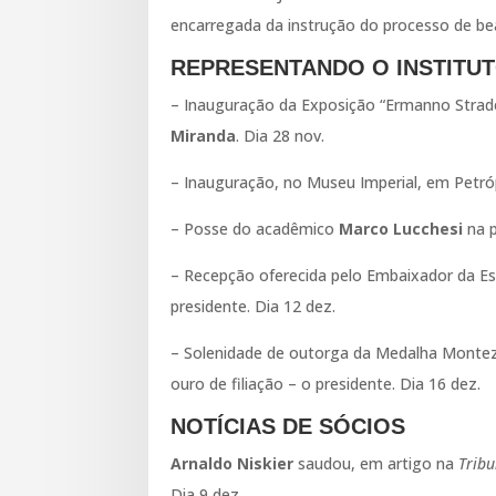
encarregada da instrução do processo de beat
REPRESENTANDO O INSTITU
– Inauguração da Exposição “Ermanno Strade
Miranda
. Dia 28 nov.
– Inauguração, no Museu Imperial, em Petrópo
– Posse do acadêmico
Marco Lucchesi
na p
– Recepção oferecida pelo Embaixador da Es
presidente. Dia 12 dez.
– Solenidade de outorga da Medalha Montezum
ouro de filiação – o presidente. Dia 16 dez.
NOTÍCIAS DE SÓCIOS
Arnaldo Niskier
saudou, em artigo na
Tribu
Dia 9 dez.