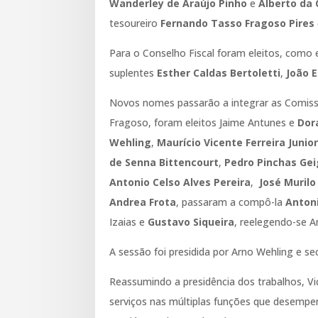
Wanderley de Araújo Pinho
e
Alberto da 
tesoureiro
Fernando Tasso Fragoso Pires
Para o Conselho Fiscal foram eleitos, como 
suplentes
Esther Caldas Bertoletti
,
João E
Novos nomes passarão a integrar as Comis
Fragoso, foram eleitos Jaime Antunes e
Dor
Wehling
,
Maurício Vicente Ferreira Junio
de Senna Bittencourt
,
Pedro Pinchas Gei
Antonio Celso Alves Pereira
,
José Murilo
Andrea Frota
, passaram a compô-la
Antoni
Izaias e
Gustavo Siqueira
, reelegendo-se A
A sessão foi presidida por Arno Wehling e s
Reassumindo a presidência dos trabalhos, Vi
serviços nas múltiplas funções que desemp