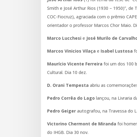
Smith e José Arthur Rios (1930 – 1950)”, d
COC-Fiocruz), agraciada com o prêmio CAPES
orientador o professor Marcos Chor Maio. Di
Marco Lucchesi
e
José Murilo de Carvalh
Marcos Vinicios Vilaça
e
Isabel Lustosa
fo
Maurício Vicente Ferreira
foi um dos 100 b
Cultural. Dia 10 dez.
D. Orani Tempesta
abriu as comemorações
Pedro Corrêa do Lago
lançou, na Livraria d
Pedro Geiger
autografou, na Travessa do Le
Victorino Chermont de Miranda
foi homen
do IHGB. Dia 30 nov.