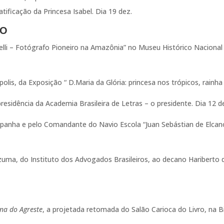
ificação da Princesa Isabel. Dia 19 dez.
TO
lli – Fotógrafo Pioneiro na Amazônia” no Museu Histórico Nacional
lis, da Exposição “ D.Maria da Glória: princesa nos trópicos, rainha
residência da Academia Brasileira de Letras – o presidente. Dia 12 d
panha e pelo Comandante do Navio Escola “Juan Sebástian de Elcano
a, do Instituto dos Advogados Brasileiros, ao decano Hariberto de
na do Agreste
, a projetada retomada do Salão Carioca do Livro, na 